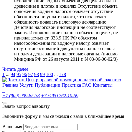
использование водных объектов для целей сплава
древесины в плотах и кошелях.Отсутствие объекта
обложения водным налогом означает отсутствие
обязанности по уплате налога, что исключает
обязанность подавать налоговую декларацию.
Действия налоговой инспекции не соответствуют
закону. Использование водного объекта в целях, не
признаваемых ст. 333.9 НК РФ объектом
налогообложения по водному налогу, означает
отсутствие оснований для уплаты водного налога
и подачи декларации в налоговые органы. (письмо
Минфина РФ от 26 августа 2011 г. N 03-06-06-02/3)
Читать далее
1
...
94
95
96
97
98
99
100
...
178
Центр правовой помощи по налогообложению
Главная
Услуги
Публикации
Практика
FAQ
Контакты
+7 (909) 909-85-33
+7 (495) 762-10-59
Задать вопрос адвокату
Заполните форму и мы свяжемся с вами в ближайшее время
Ваше имя