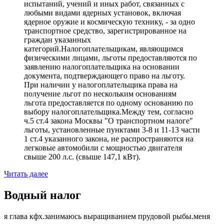
испытаний, учений и иных работ, связанных с
любыми видами ядерных установок, включая
ядерное оружие и космическую технику, - за одно
транспортное средство, зарегистрированное на
граждан указанных
категорий.Налогоплательщикам, являющимся
физическими лицами, льготы предоставляются по
заявлению налогоплательщика на основании
документа, подтверждающего право на льготу.
При наличии у налогоплательщика права на
получение льгот по нескольким основаниям
льгота предоставляется по одному основанию по
выбору налогоплательщика.Между тем, согласно
ч.5 ст.4 закона Москвы "О транспортном налоге"
льготы, установленные пунктами 3-8 и 11-13 части
1 ст.4 указанного закона, не распространяются на
легковые автомобили с мощностью двигателя
свыше 200 л.с. (свыше 147,1 кВт).
Читать далее
Водный налог
я глава кфх.занимаюсь выращиванием прудовой рыбы.меня