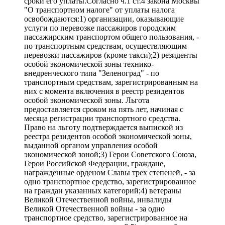
сроки его уплаты.Согласно ч.1 ст.4 закона Москвы
"О транспортном налоге" от уплаты налога
освобождаются:1) организации, оказывающие
услуги по перевозке пассажиров городским
пассажирским транспортом общего пользования, -
по транспортным средствам, осуществляющим
перевозки пассажиров (кроме такси);2) резиденты
особой экономической зоны технико-
внедренческого типа "Зеленоград" - по
транспортным средствам, зарегистрированным на
них с момента включения в реестр резидентов
особой экономической зоны. Льгота
предоставляется сроком на пять лет, начиная с
месяца регистрации транспортного средства.
Право на льготу подтверждается выпиской из
реестра резидентов особой экономической зоны,
выданной органом управления особой
экономической зоной;3) Герои Советского Союза,
Герои Российской Федерации, граждане,
награжденные орденом Славы трех степеней, - за
одно транспортное средство, зарегистрированное
на граждан указанных категорий;4) ветераны
Великой Отечественной войны, инвалиды
Великой Отечественной войны - за одно
транспортное средство, зарегистрированное на