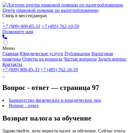
Центр правовой помощи по налогообложению
Связь в мессенджерах
+7 (909) 909-85-33
+7 (495) 762-10-59
Позвоните нам
Меню
Главная
Юридические услуги
Публикации
Налоговая
практика
Ответы на вопросы
Частые вопросы
Задать вопрос
Контакты
+7 (909) 909-85-33
+7 (495) 762-10-59
Вопрос - ответ — страница 97
Банкротство физических и юридических лиц
Вопрос - ответ
Возврат налога за обучение
Здравствуйте, хочу вернуть налог за обучение. Сейчас учусь