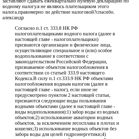
заставляют сдавать ежеквартально нулевую декларацию по
водному налогу.я не являюсь плательщиком этого
налога.правомерно ли действие налоговой?спасибо.
александр
Cогласно п.1 ст. 333.8 НК РФ
налогоплательщиками водного налога (далее в
настоящей главе - налогоплательщики)
признаются организации и физические лица,
осуществляющие специальное и (или) особое
водопользование в соответствии с
законодательством Российской Федерации,
признаваемое объектом налогообложения в
соответствии со статьей 333.9 настоящего
Кодекса.В силу п.1 ст.333.9 НК РФ объектами
налогообложения водным налогом (далее в
настоящей главе - налог), если иное не
предусмотрено пунктом 2 настоящей статьи,
признаются следующие виды пользования
водными объектами (далее в настоящей главе -
виды водопользования):1) забор воды из водных
объектов;2) использование акватории водных
объектов, за исключением лесосплава в плотах и
кошелях;3) использование водных объектов без
забора воды для целей гидроэнергетики;4)