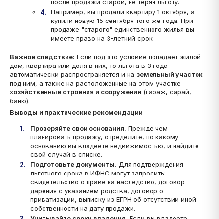
после продажи старой, не теряя льготу.
Например, вы продали квартиру 1 октября, а
купили новую 15 сентября того же года. При
продаже "старого" единственного жилья вы
имеете право на 3-летний срок.
Важное следствие:
Если под это условие попадает жилой
дом, квартира или доля в них, то льгота в 3 года
автоматически распространяется и на
земельный участок
под ним, а также на расположенные на этом участке
хозяйственные строения и сооружения
(гараж, сарай,
баню).
Выводы и практические рекомендации
Проверяйте свои основания.
Прежде чем
планировать продажу, определите, по какому
основанию вы владеете недвижимостью, и найдите
свой случай в списке.
Подготовьте документы.
Для подтверждения
льготного срока в ИФНС могут запросить:
свидетельство о праве на наследство, договор
дарения с указанием родства, договор о
приватизации, выписку из ЕГРН об отсутствии иной
собственности на дату продажи.
Учитывайте сроки владения.
Если вы владеете