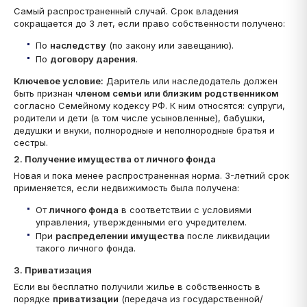
Самый распространенный случай. Срок владения
сокращается до 3 лет, если право собственности получено:
По
наследству
(по закону или завещанию).
По
договору дарения
.
Ключевое условие:
Даритель или наследодатель должен
быть признан
членом семьи или близким родственником
согласно Семейному кодексу РФ. К ним относятся: супруги,
родители и дети (в том числе усыновленные), бабушки,
дедушки и внуки, полнородные и неполнородные братья и
сестры.
2. Получение имущества от личного фонда
Новая и пока менее распространенная норма. 3-летний срок
применяется, если недвижимость была получена:
От
личного фонда
в соответствии с условиями
управления, утвержденными его учредителем.
При
распределении имущества
после ликвидации
такого личного фонда.
3. Приватизация
Если вы бесплатно получили жилье в собственность в
порядке
приватизации
(передача из государственной/