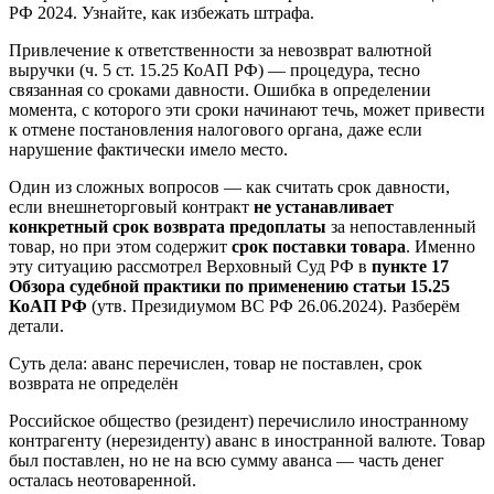
РФ 2024. Узнайте, как избежать штрафа.
Привлечение к ответственности за невозврат валютной
выручки (ч. 5 ст. 15.25 КоАП РФ) — процедура, тесно
связанная со сроками давности. Ошибка в определении
момента, с которого эти сроки начинают течь, может привести
к отмене постановления налогового органа, даже если
нарушение фактически имело место.
Один из сложных вопросов — как считать срок давности,
если внешнеторговый контракт
не устанавливает
конкретный срок возврата предоплаты
за непоставленный
товар, но при этом содержит
срок поставки товара
. Именно
эту ситуацию рассмотрел Верховный Суд РФ в
пункте 17
Обзора судебной практики по применению статьи 15.25
КоАП РФ
(утв. Президиумом ВС РФ 26.06.2024). Разберём
детали.
Суть дела: аванс перечислен, товар не поставлен, срок
возврата не определён
Российское общество (резидент) перечислило иностранному
контрагенту (нерезиденту) аванс в иностранной валюте. Товар
был поставлен, но не на всю сумму аванса — часть денег
осталась неотоваренной.