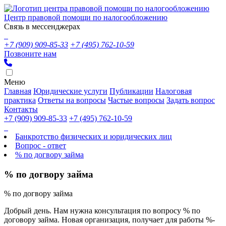
Центр правовой помощи по налогообложению
Связь в мессенджерах
+7 (909) 909-85-33
+7 (495) 762-10-59
Позвоните нам
Меню
Главная
Юридические услуги
Публикации
Налоговая
практика
Ответы на вопросы
Частые вопросы
Задать вопрос
Контакты
+7 (909) 909-85-33
+7 (495) 762-10-59
Банкротство физических и юридических лиц
Вопрос - ответ
% по догвору займа
% по догвору займа
% по догвору займа
Добрый день. Нам нужна консультация по вопросу % по
договору займа. Новая организация, получает для работы %-