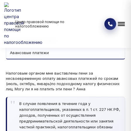
Центр правовой помощи по
Банкротство физических и юридических лиц
Вопрос - ответ
налогообложению
Авансовые платежи
Авансовые платежи
Авансовые платежи
Налоговым органом мне выставлены пени за
несвоевременную оплату авансовых платежей по срокам
(июль, октябрь, январь)по подоходному налогу физических
лиц. Могу ли я не платить эти пени ? Анна
В случае появления в течение года у
налогоплательщиков, указанных в п. 1 ст. 227 НК РФ,
доходов, полученных от осуществления
предпринимательской деятельности или занятия
частной практикой, налогоплательщики обязаны