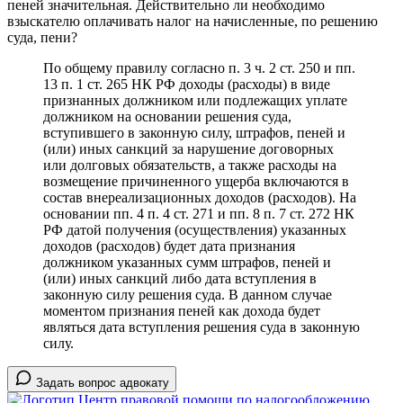
пеней значительная. Действительно ли необходимо
взыскателю оплачивать налог на начисленные, по решению
суда, пени?
По общему правилу согласно п. 3 ч. 2 ст. 250 и пп.
13 п. 1 ст. 265 НК РФ доходы (расходы) в виде
признанных должником или подлежащих уплате
должником на основании решения суда,
вступившего в законную силу, штрафов, пеней и
(или) иных санкций за нарушение договорных
или долговых обязательств, а также расходы на
возмещение причиненного ущерба включаются в
состав внереализационных доходов (расходов). На
основании пп. 4 п. 4 ст. 271 и пп. 8 п. 7 ст. 272 НК
РФ датой получения (осуществления) указанных
доходов (расходов) будет дата признания
должником указанных сумм штрафов, пеней и
(или) иных санкций либо дата вступления в
законную силу решения суда. В данном случае
моментом признания пеней как дохода будет
являться дата вступления решения суда в законную
силу.
Задать вопрос адвокату
Центр правовой помощи по налогообложению