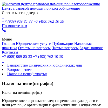
Центр правовой помощи по налогообложению
Связь в мессенджерах
+7 (909) 909-85-33
+7 (495) 762-10-59
Позвоните нам
Меню
Главная
Юридические услуги
Публикации
Налоговая
практика
Ответы на вопросы
Частые вопросы
Задать вопрос
Контакты
+7 (909) 909-85-33
+7 (495) 762-10-59
Банкротство физических и юридических лиц
Вопрос - ответ
Налог на пени(штрафы)
Налог на пени(штрафы)
Налог на пени(штрафы)
Юридическое лицо взыскивает, по решению суда, долги и
пени (ст.395) с организаций и физичеких лиц. Общая сумма