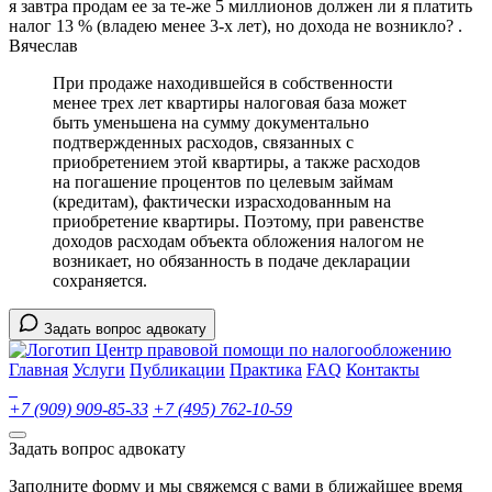
я завтра продам ее за те-же 5 миллионов должен ли я платить
налог 13 % (владею менее 3-х лет), но дохода не возникло? .
Вячеслав
При продаже находившейся в собственности
менее трех лет квартиры налоговая база может
быть уменьшена на сумму документально
подтвержденных расходов, связанных с
приобретением этой квартиры, а также расходов
на погашение процентов по целевым займам
(кредитам), фактически израсходованным на
приобретение квартиры. Поэтому, при равенстве
доходов расходам объекта обложения налогом не
возникает, но обязанность в подаче декларации
сохраняется.
Задать вопрос адвокату
Центр правовой помощи по налогообложению
Главная
Услуги
Публикации
Практика
FAQ
Контакты
+7 (909) 909-85-33
+7 (495) 762-10-59
Задать вопрос адвокату
Заполните форму и мы свяжемся с вами в ближайшее время