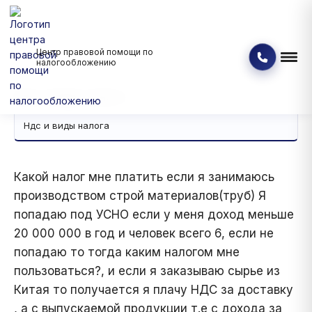
Центр правовой помощи по
Банкротство физических и юридических лиц
Вопрос - ответ
налогообложению
Ндс и виды налога
Ндс и виды налога
Ндс и виды налога
Какой налог мне платить если я занимаюсь
производством строй материалов(труб) Я
попадаю под УСНО если у меня доход меньше
20 000 000 в год и человек всего 6, если не
попадаю то тогда каким налогом мне
пользоваться?, и если я заказываю сырье из
Китая то получается я плачу НДС за доставку
, а с выпускаемой продукции т.е с дохода за