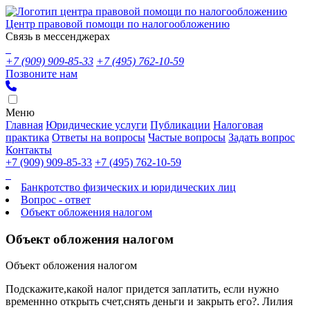
Центр правовой помощи по налогообложению
Связь в мессенджерах
+7 (909) 909-85-33
+7 (495) 762-10-59
Позвоните нам
Меню
Главная
Юридические услуги
Публикации
Налоговая
практика
Ответы на вопросы
Частые вопросы
Задать вопрос
Контакты
+7 (909) 909-85-33
+7 (495) 762-10-59
Банкротство физических и юридических лиц
Вопрос - ответ
Объект обложения налогом
Объект обложения налогом
Объект обложения налогом
Подскажите,какой налог придется заплатить, если нужно
временнно открыть счет,снять деньги и закрыть его?. Лилия