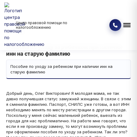
Центр правовой помощи по
Банкротство физических и юридических лиц
Вопрос - ответ
налогообложению
Пособие по уходу за ребенком при наличии инн на старую
фамилию
Пособие по уходу за ребенком при наличии
инн на старую фамилию
Пособие по уходу за ребенком при наличии инн на
старую фамилию
Добрый день, Олег Викторович! Я молодая мама, не так
давно получившая статус замужней женщины. В связи с этим
я сменила фамилию. Паспорт, СНИЛС уже готовы, а вот ИНН
необходимо менять по месту регистрации в другом городе.
Поскольку у меня сейчас маленький ребенок, выехать из
города для нас проблематично. На работе мне говорят, что
если я не произведу замену, то могут возникнуть проблемы
при оформлении пособия по уходу за ребенком. Так ли это?