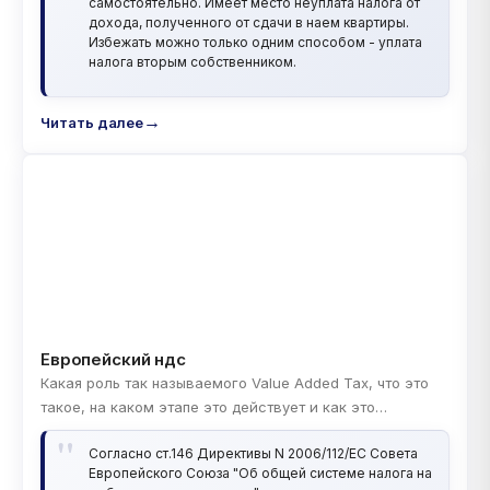
спасибо за помощь и отдельная благодарность за Ваш
самостоятельно. Имеет место неуплата налога от
дохода, полученного от сдачи в наем квартиры.
полезный ресурс!. Сева
Избежать можно только одним способом - уплата
налога вторым собственником.
Читать далее
Европейский ндс
Какая роль так называемого Value Added Tax, что это
такое, на каком этапе это действует и как это
возможно обойти или минимизировать европейскому
Cогласно ст.146 Директивы N 2006/112/ЕС Совета
производителю экспортеру? Возможно ли такое, что
Европейского Союза "Об общей системе налога на
Value Added Tax, производитель поставщик должен