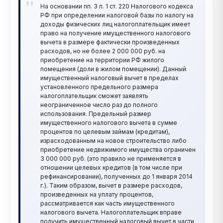
На основании пп. 3 п. 1 ст. 220 Налогового кодекса
проценты по кредиту предоставляются один раз. Вопрос:
РФ при определении налоговой базы по налогу на
можно ли взять вычет на ВСЮ стоимость комнаты, а
доходы физических лиц налогоплательщик имеет
вычет по процентам ипотеки не брать? Если нет, то
право на получение имущественного налогового
можно ли взять вычет только на сумму собственных
вычета в размере фактически произведенных
средств, а по процентам по ипотеке не брать? Если
расходов, но не более 2 000 000 руб. на
приобретение на территории РФ жилого
комната будет в залоге у банка, то можно ли сразу
помещения (доли в жилом помещении). Данный
после приобретения оформить какой-либо вычет? Либо
имущественный налоговый вычет в пределах
необходимо, чтобы комната была не в залоге?
установленного предельного размера
Маргарита
налогоплательщик сможет заявлять
неограниченное число раз до полного
использования. Предельный размер
имущественного налогового вычета в сумме
процентов по целевым займам (кредитам),
израсходованным на новое строительство либо
приобретение недвижимого имущества ограничен
3 000 000 руб. (это правило не применяется в
отношении целевых кредитов (в том числе при
рефинансировании), полученных до 1 января 2014
г.). Таким образом, вычет в размере расходов,
произведенных на уплату процентов,
рассматривается как часть имущественного
налогового вычета. Налогоплательщик вправе
получить имущественный налоговый вычет в части