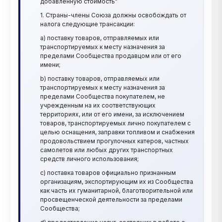
добавленную стоимость"
закладывать заранее в стоимость оборудования, или
1. Страны-члены Союза должны освобождать от
этот Value Added Tax должен оплачивать сам
налога следующие трансакции:
покупатель заказчик оборудования из России?. Олег
a) поставку товаров, отправляемых или
транспортируемых к месту назначения за
пределами Сообщества продавцом или от его
имени;
b) поставку товаров, отправляемых или
транспортируемых к месту назначения за
пределами Сообщества покупателем, не
учрежденным на их соответствующих
территориях, или от его имени, за исключением
товаров, транспортируемых лично покупателем с
целью оснащения, заправки топливом и снабжения
продовольствием прогулочных катеров, частных
самолетов или любых других транспортных
средств личного использования;
c) поставка товаров официально признанным
организациям, экспортирующим их из Сообщества
как часть их гуманитарной, благотворительной или
просвещенческой деятельности за пределами
Сообщества;