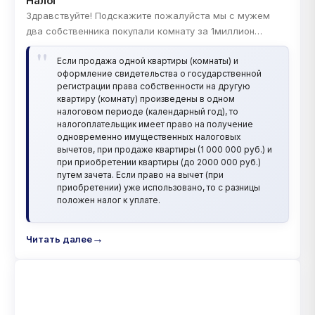
Налог
Здравствуйте! Подскажите пожалуйста мы с мужем
два собственника покупали комнату за 1миллион
рублей, а продали за 1250, квартира была в
Если продажа одной квартиры (комнаты) и
собственности меньше трёх лет, но сразу же купили
оформление свидетельства о государственной
квартиру за 2150, разницу взяли в кредит. Нужно ли нам
регистрации права собственности на другую
платить налог на разницу 250 тысяч? Спасибо! Татьяна
квартиру (комнату) произведены в одном
налоговом периоде (календарный год), то
налогоплательщик имеет право на получение
одновременно имущественных налоговых
вычетов, при продаже квартиры (1 000 000 руб.) и
при приобретении квартиры (до 2000 000 руб.)
путем зачета. Если право на вычет (при
приобретении) уже использовано, то с разницы
положен налог к уплате.
Читать далее