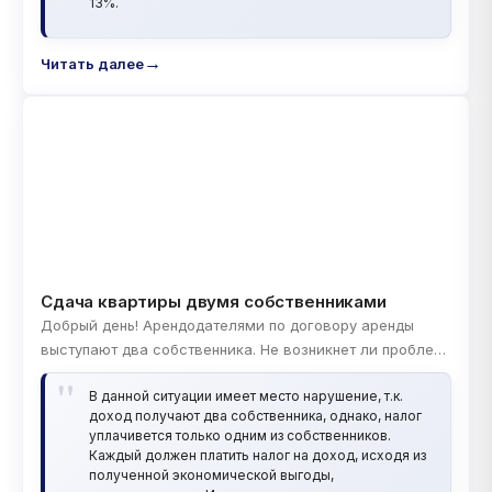
13%.
Читать далее
Сдача квартиры двумя собственниками
Добрый день! Арендодателями по договору аренды
выступают два собственника. Не возникнет ли проблем,
штрафных санкций для второго собственника, если ИП
В данной ситуации имеет место нарушение, т.к.
открывает только один собственник, который и будет
доход получают два собственника, однако, налог
платить все налоги, а квартиру по договору сдают два
уплачивется только одним из собственников.
человека? Если есть угроза штрафных санкций, то каких
Каждый должен платить налог на доход, исходя из
их избежать? (договор изменить нельзя). Заранее
полученной экономической выгоды,