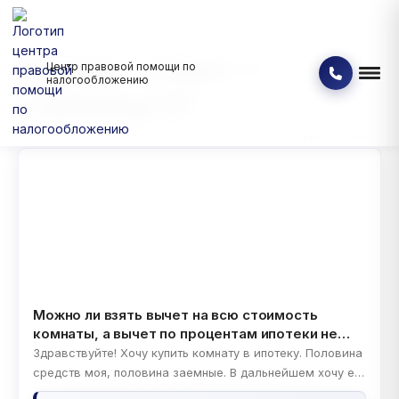
Вопрос - ответ —
Центр правовой помощи по
налогообложению
страница 57
Банкротство физических и юридических лиц
Вопрос - ответ
Можно ли взять вычет на всю стоимость
комнаты, а вычет по процентам ипотеки не
брать?
Здравствуйте! Хочу купить комнату в ипотеку. Половина
средств моя, половина заемные. В дальнейшем хочу ее
продать и купить квартиру. Насколько я знаю, вычет на