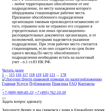
- любое территориально обособленное от нее
подразделение, по месту нахождения которого
оборудованы стационарные рабочие места.
Признание обособленного подразделения
организации таковым производится независимо от
того, отражено или не отражено его создание в
учредительных или иных организационно-
распорядительных документах организации, и от
полномочий, которыми наделяется указанное
подразделение. При этом рабочее место считается
стационарным, если оно создается на срок более
одного месяца.По месту обособленного
подразделения необходимо встать на налоговый
учет - п.1 ст.83 НК РФ.
Читать далее
1
...
115
116
117
118
119
120
121
...
178
Центр правовой помощи по налогообложению
Главная
Услуги
Публикации
Практика
FAQ
Контакты
+7 (909) 909-85-33
+7 (495) 762-10-59
Задать вопрос адвокату
Заполните форму и мы свяжемся с вами в ближайшее время