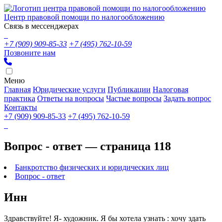
Центр правовой помощи по налогообложению
Связь в мессенджерах
+7 (909) 909-85-33
+7 (495) 762-10-59
Позвоните нам
Меню
Главная
Юридические услуги
Публикации
Налоговая
практика
Ответы на вопросы
Частые вопросы
Задать вопрос
Контакты
+7 (909) 909-85-33
+7 (495) 762-10-59
Вопрос - ответ — страница 118
Банкротство физических и юридических лиц
Вопрос - ответ
Инн
Здравствуйте! Я- художник. Я бы хотела узнать : хочу здать